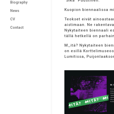
”Sika” Puustinen.
Biography
Kuopion biennaalissa mik
News
Teokset eivät ainoastaa
CV
aistimaan. Ne rakentavat
Contact
Nykytaiteen biennaali es
tällä hetkellä on parhai
M_itä? Nykytaiteen bien
on esillä Korttelimuseo
Lumitissa, Puijonlaakso