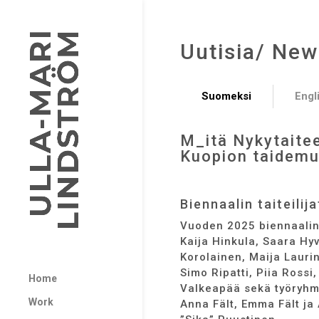
Uutisia/ New
Suomeksi
Engl
M_itä Nykytaite
Kuopion taidem
Biennaalin taiteilija
Vuoden 2025 biennaalin t
Kaija Hinkula, Saara H
Korolainen, Maija Lauri
Simo Ripatti, Piia Rossi
Home
Valkeapää sekä työryhmä
Work
Anna Fält, Emma Fält ja