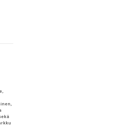
e,
sinen,
a
sekä
arkku