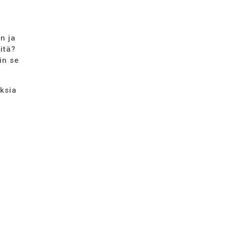
n ja
itä?
in se
ksia