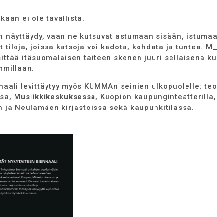
ään ei ole tavallista.
n näyttäydy, vaan ne kutsuvat astumaan sisään, istumaa
 tiloja, joissa katsoja voi kadota, kohdata ja tuntea. M_
ittää itäsuomalaisen taiteen skenen juuri sellaisena ku
mmillaan.
naali levittäytyy myös KUMMAn seinien ulkopuolelle: teo
ssa,
Musiikkikeskuksessa
, Kuopion kaupunginteatterilla,
n ja Neulamäen kirjastoissa sekä kaupunkitilassa.