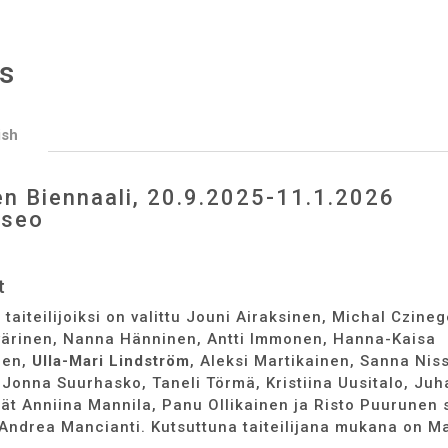
s
ish
en Biennaali, 20.9.2025-11.1.2026
useo
t
aiteilijoiksi on valittu Jouni Airaksinen, Michal Czineg
yvärinen, Nanna Hänninen, Antti Immonen, Hanna-Kaisa
nen,
Ulla-Mari Lindström
, Aleksi Martikainen, Sanna Nis
, Jonna Suurhasko, Taneli Törmä, Kristiina Uusitalo, Juh
t Anniina Mannila, Panu Ollikainen ja Risto Puurunen 
 Andrea Mancianti. Kutsuttuna taiteilijana mukana on M