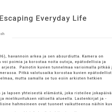
/ Escaping Everyday Life
ish
006), havannoin arkea ja sen absurdiutta. Kamera on
a voi poimia ja korostaa noita outoja, epätodellisia ja
 arjesta. Painotin kuvien tunnelmaa varioimalla pitkää 
erassa. Pitkä valotusaika korostaa kuvien epätodellist
nelmaa, mutta samalla se tuo esiin arkisten hetkien
n ja lapsen yhteisestä elämästä, joka risteilee jokapäivä
 ja mielikuvituksen välisellä alueella. Lastenkirjat ja -
llisine hahmoineen ovat tuoneet vaikutteensa näihin kuv