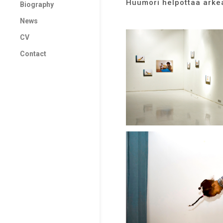
Huumori helpottaa arkea,
Biography
News
CV
Contact