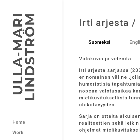
Irti arjesta 
Suomeksi
Engl
Valokuvia ja videoita
Irti arjesta sarjassa (2
erinomainen väline ,joll
humoristisia tapahtumia
nopeaa valotusaikaa kam
mielikuvituksellista tun
ohikiitävyyden.
Sarja on otteita aikuise
Home
realiteettien sekä leikin
ohjelmat mielikuvitukse
Work