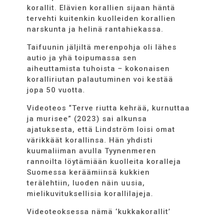
korallit. Elävien korallien sijaan häntä
tervehti kuitenkin kuolleiden korallien
narskunta ja helinä rantahiekassa.
Taifuunin jäljiltä merenpohja oli lähes
autio ja yhä toipumassa sen
aiheuttamista tuhoista – kokonaisen
koralliriutan palautuminen voi kestää
jopa 50 vuotta.
Videoteos “Terve riutta kehrää, kurnuttaa
ja murisee” (2023) sai alkunsa
ajatuksesta, että Lindström loisi omat
värikkäät korallinsa. Hän yhdisti
kuumaliiman avulla Tyynenmeren
rannoilta löytämiään kuolleita koralleja
Suomessa keräämiinsä kukkien
terälehtiin, luoden näin uusia,
mielikuvituksellisia korallilajeja.
Videoteoksessa nämä ‘kukkakorallit’